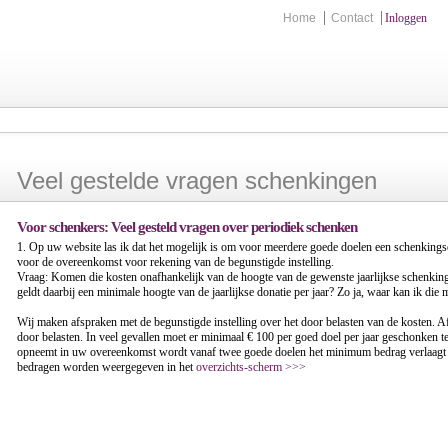
Home
Contact
Inloggen
Veel gestelde vragen schenkingen
Voor schenkers: Veel gesteld vragen over periodiek schenken
1. Op uw website las ik dat het mogelijk is om voor meerdere goede doelen een schenking
voor de overeenkomst voor rekening van de begunstigde instelling.
Vraag: Komen die kosten onafhankelijk van de hoogte van de gewenste jaarlijkse schenking(
geldt daarbij een minimale hoogte van de jaarlijkse donatie per jaar? Zo ja, waar kan ik 
Wij maken afspraken met de begunstigde instelling over het door belasten van de kosten. A
door belasten. In veel gevallen moet er minimaal € 100 per goed doel per jaar geschonken
opneemt in uw overeenkomst wordt vanaf twee goede doelen het minimum bedrag verlaag
bedragen worden weergegeven in het
overzichts-scherm >>>