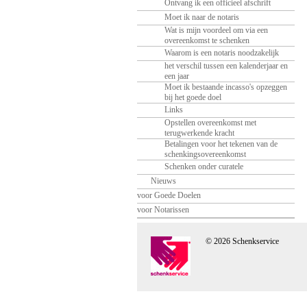
Ontvang ik een officieel afschrift
Moet ik naar de notaris
Wat is mijn voordeel om via een
overeenkomst te schenken
Waarom is een notaris noodzakelijk
het verschil tussen een kalenderjaar en
een jaar
Moet ik bestaande incasso's opzeggen
bij het goede doel
Links
Opstellen overeenkomst met
terugwerkende kracht
Betalingen voor het tekenen van de
schenkingsovereenkomst
Schenken onder curatele
Nieuws
voor Goede Doelen
voor Notarissen
© 2026 Schenkservice