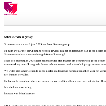
Schenkservice is gestopt
Schenkservice is sinds 1 juni 2025 met haar diensten gestopt.
Na ruim 16 jaar met toewijding te hebben gewerkt aan het ondersteunen van goede doelen en he
Schenkservice haar dienstverlening definitief beëindigd.
Sinds de oprichting in 2008 heeft Schenkservice zich ingezet om donateurs en goede doelen 
samenwerking met talloze goede doelen hebben we een betekenisvolle bijdrage kunnen leve
Wij willen alle samenwerkende goede doelen en donateurs hartelijk bedanken voor het vertr
niet kunnen vervullen.
De komende maanden richten we ons op een zorgvuldige afbouw van onze activiteiten. Donat
Met dank en waardering,
het team van Schenkservice
NB: U kunt reeds bij ons aangemaakte documenten nog steeds raadplegen en downloaden zoal