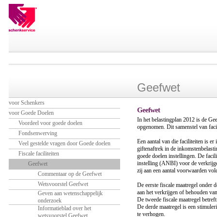
Geefwet
voor Schenkers
Geefwet
voor Goede Doelen
In het belastingplan 2012 is de Gee
Voordeel voor goede doelen
opgenomen. Dit samenstel van faci
Fondsenwerving
Een aantal van die faciliteiten is 
Veel gestelde vragen door Goede doelen
giftenaftrek in de inkomstenbelasti
Fiscale faciliteiten
goede doelen instellingen. De faci
instelling (ANBI) voor de verkrijge
Geefwet
zij aan een aantal voorwaarden vol
Commentaar op de Geefwet
Wetsvoorstel Geefwet
De eerste fiscale maatregel onder d
aan het verkrijgen of behouden va
Geven aan wetenschappelijk
De tweede fiscale maatregel betref
onderzoek
De derde maatregel is een stimule
Informatieblad over het
te verhogen.
wetsvoorstel Geefwet