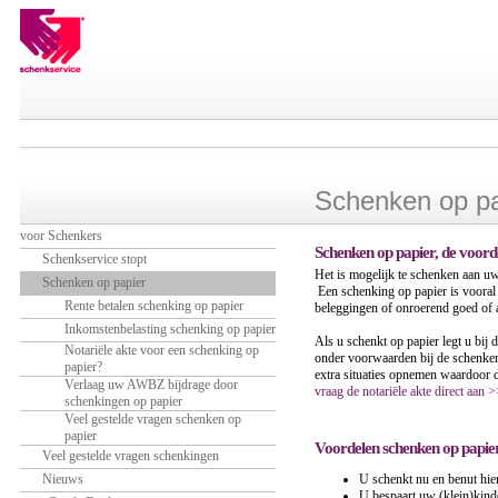
Schenken op pa
voor Schenkers
Schenken op papier, de voord
Schenkservice stopt
Het is mogelijk te schenken aan uw
Schenken op papier
Een schenking op papier is vooral v
Rente betalen schenking op papier
beleggingen of onroerend goed of an
Inkomstenbelasting schenking op papier
Als u schenkt op papier legt u bij 
Notariële akte voor een schenking op
onder voorwaarden bij de schenker
papier?
extra situaties opnemen waardoor 
Verlaag uw AWBZ bijdrage door
vraag de notariële akte direct aan 
schenkingen op papier
Veel gestelde vragen schenken op
papier
Voordelen schenken op papier
Veel gestelde vragen schenkingen
Nieuws
U schenkt nu en benut hierd
U bespaart uw (klein)kinde