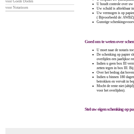
voor Goede Doelen
U houdt controle over uw 
voor Notarissen
Uw schuld is aftrekbaar i
Uw vermogen is op papier
( Bijvoorbeeld de: AWBZ)
Gunstige schenkingsvoorw
Goed om te weten over schen
U moet naar de notaris toe
De schenking op papier sl
overlijden een jaarlijkse 
Indien u geen box III verm
zetten tegen in box III. Bi
Over het bedrag dat boven
Indien u binnen 180 dagen
betrokken en vervalt in be
Mocht de rente niet (altijd
voor het overlijden).
Stel uw eigen schenking op p