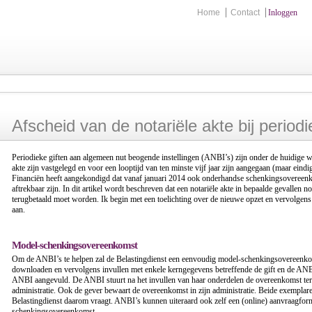
Home
Contact
Inloggen
Afscheid van de notariële akte bij perio
Periodieke giften aan algemeen nut beogende instellingen (ANBI’s) zijn onder de huidige wetg
akte zijn vastgelegd en voor een looptijd van ten minste vijf jaar zijn aangegaan (maar eindige
Financiën heeft aangekondigd dat vanaf januari 2014 ook onderhandse schenkingsovereenk
aftrekbaar zijn. In dit artikel wordt beschreven dat een notariële akte in bepaalde gevallen
terugbetaald moet worden. Ik begin met een toelichting over de nieuwe opzet en vervolgens b
aan.
Model-schenkingsovereenkomst
Om de ANBI’s te helpen zal de Belastingdienst een eenvoudig model-schenkingsovereenkoms
downloaden en vervolgens invullen met enkele kerngegevens betreffende de gift en de ANB
ANBI aangevuld. De ANBI stuurt na het invullen van haar onderdelen de overeenkomst terug
administratie. Ook de gever bewaart de overeenkomst in zijn administratie. Beide exempl
Belastingdienst daarom vraagt. ANBI’s kunnen uiteraard ook zelf een (online) aanvraagfo
schenkingsovereenkomst.