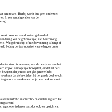
n een notaris. Hierbij wordt dus geen onderzoek
ter. In een aantal gevallen kan de
erug.
tbreekt. Wanneer een donateur gehuwd of
tzondering van de gebruikelijke, niet bovenmatig
is. Wat gebruikelijk of niet bovenmatig is hangt af
aald bedrag per jaar notarieel vast te leggen om te
en tot stand is gekomen, rust de bewijslast van het
 een vrijwel onmogelijke bewijslast, omdat het heel
n bewijzen dat je nooit een glas jenever hebt
e voorkomt dat de bewijslast bij het goede doel terecht
te leggen om te voorkomen dat je de schenking moet
administratie, insolventie- en curatele register. De
eregistreerd;
en tegenover iedereen vast dus ook ten opzicht van