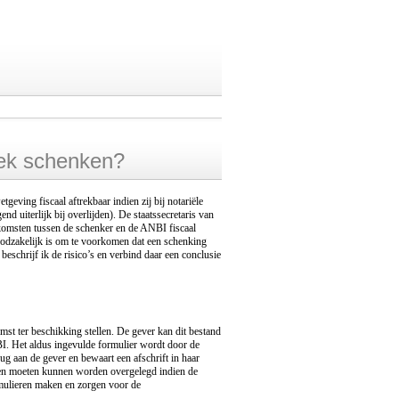
diek schenken?
eving fiscaal aftrekbaar indien zij bij notariële
nd uiterlijk bij overlijden). De staatssecretaris van
omsten tussen de schenker en de ANBI fiscaal
 noodzakelijk is om te voorkomen dat een schenking
eschrijf ik de risico’s en verbind daar een conclusie
t ter beschikking stellen. De gever kan dit bestand
I. Het aldus ingevulde formulier wordt door de
 aan de gever en bewaart een afschrift in haar
aren moeten kunnen worden overgelegd indien de
rmulieren maken en zorgen voor de