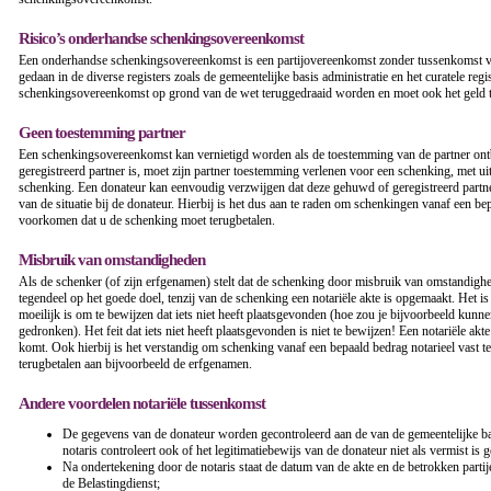
Risico’s onderhandse schenkingsovereenkomst
Een onderhandse schenkingsovereenkomst is een partijovereenkomst zonder tussenkomst va
gedaan in de diverse registers zoals de gemeentelijke basis administratie en het curatele regis
schenkingsovereenkomst op grond van de wet teruggedraaid worden en moet ook het geld t
Geen toestemming partner
Een schenkingsovereenkomst kan vernietigd worden als de toestemming van de partner on
geregistreerd partner is, moet zijn partner toestemming verlenen voor een schenking, met ui
schenking. Een donateur kan eenvoudig verzwijgen dat deze gehuwd of geregistreerd partner 
van de situatie bij de donateur. Hierbij is het dus aan te raden om schenkingen vanaf een bep
voorkomen dat u de schenking moet terugbetalen.
Misbruik van omstandigheden
Als de schenker (of zijn erfgenamen) stelt dat de schenking door misbruik van omstandighed
tegendeel op het goede doel, tenzij van de schenking een notariële akte is opgemaakt. Het is
moeilijk is om te bewijzen dat iets niet heeft plaatsgevonden (hoe zou je bijvoorbeeld kunne
gedronken). Het feit dat iets niet heeft plaatsgevonden is niet te bewijzen! Een notariële akt
komt. Ook hierbij is het verstandig om schenking vanaf een bepaald bedrag notarieel vast 
terugbetalen aan bijvoorbeeld de erfgenamen.
Andere voordelen notariële tussenkomst
De gegevens van de donateur worden gecontroleerd aan de van de gemeentelijke basis
notaris controleert ook of het legitimatiebewijs van de donateur niet als vermist is g
Na ondertekening door de notaris staat de datum van de akte en de betrokken partij
de Belastingdienst;