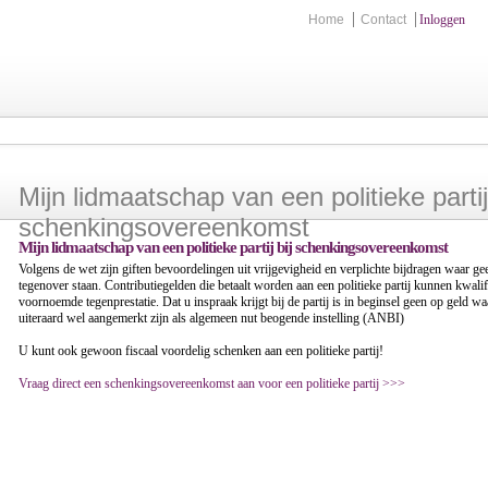
Home
Contact
Inloggen
Mijn lidmaatschap van een politieke partij 
schenkingsovereenkomst
Mijn lidmaatschap van een politieke partij bij schenkingsovereenkomst
Volgens de wet zijn giften bevoordelingen uit vrijgevigheid en verplichte bijdragen waar ge
tegenover staan. Contributiegelden die betaalt worden aan een politieke partij kunnen kwalifi
voornoemde tegenprestatie. Dat u inspraak krijgt bij de partij is in beginsel geen op geld wa
uiteraard wel aangemerkt zijn als algemeen nut beogende instelling (ANBI)
U kunt ook gewoon fiscaal voordelig schenken aan een politieke partij!
Vraag direct een schenkingsovereenkomst aan voor een politieke partij >>>