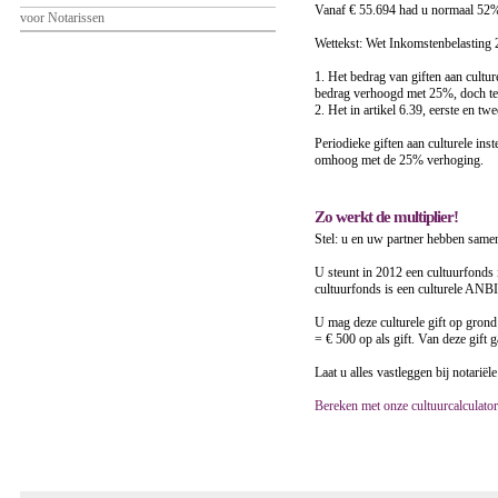
Vanaf € 55.694 had u normaal 52
voor Notarissen
Wettekst: Wet Inkomstenbelasting
1. Het bedrag van giften aan cultu
bedrag verhoogd met 25%, doch te
2. Het in artikel 6.39, eerste en 
Periodieke giften aan culturele ins
omhoog met de 25% verhoging.
Zo werkt de multiplier!
Stel: u en uw partner hebben same
U steunt in 2012 een cultuurfonds 
cultuurfonds is een culturele ANBI 
U mag deze culturele gift op grond 
= € 500 op als gift. Van deze gift 
Laat u alles vastleggen bij notariël
Bereken met onze cultuurcalculato