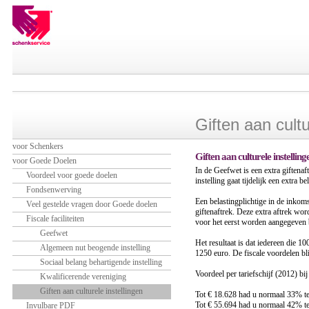
Giften aan cultu
voor Schenkers
Giften aan culturele instelling
voor Goede Doelen
In de Geefwet is een extra giftenaf
Voordeel voor goede doelen
instelling gaat tijdelijk een extra 
Fondsenwerving
Een belastingplichtige in de inko
Veel gestelde vragen door Goede doelen
giftenaftrek. Deze extra aftrek wor
Fiscale faciliteiten
voor het eerst worden aangegeven b
Geefwet
Het resultaat is dat iedereen die 1
Algemeen nut beogende instelling
1250 euro. De fiscale voordelen bl
Sociaal belang behartigende instelling
Voordeel per tariefschijf (2012) bij
Kwalificerende vereniging
Giften aan culturele instellingen
Tot € 18.628 had u normaal 33% 
Tot € 55.694 had u normaal 42% 
Invulbare PDF