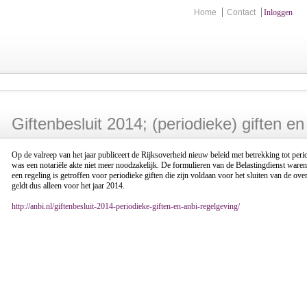
Home
Contact
Inloggen
Giftenbesluit 2014; (periodieke) giften e
Op de valreep van het jaar publiceert de Rijksoverheid nieuw beleid met betrekking tot pe
was een notariële akte niet meer noodzakelijk. De formulieren van de Belastingdienst waren k
een regeling is getroffen voor periodieke giften die zijn voldaan voor het sluiten van de o
geldt dus alleen voor het jaar 2014.
http://anbi.nl/giftenbesluit-2014-periodieke-giften-en-anbi-regelgeving/