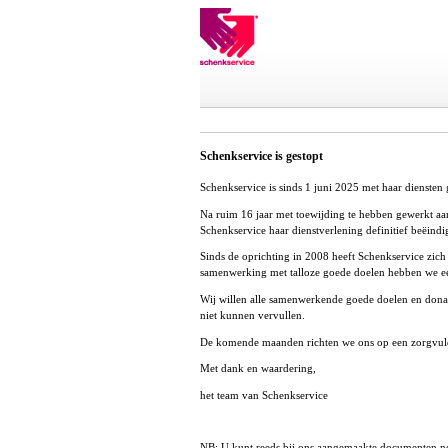
Schenkservice is gestopt
Schenkservice is sinds 1 juni 2025 met haar diensten 
Na ruim 16 jaar met toewijding te hebben gewerkt aan 
Schenkservice haar dienstverlening definitief beëindi
Sinds de oprichting in 2008 heeft Schenkservice zich
samenwerking met talloze goede doelen hebben we ee
Wij willen alle samenwerkende goede doelen en donat
niet kunnen vervullen.
De komende maanden richten we ons op een zorgvuldig
Met dank en waardering,
het team van Schenkservice
NB: U kunt reeds bij ons aangemaakte documenten no