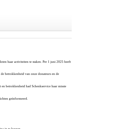
en haar activiteiten te staken. Per 1 juni 2025 heeft
j de betrokkenheid van onze donateurs en de
t en betrokkenheid had Schenkservice haar missie
ichten geïnformeerd.
na in te loggen.