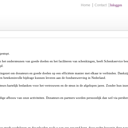
Home
Contact
Inloggen
gestopt.
het ondersteunen van goede doelen en het faciliteren van schenkingen, heeft Schenkservice beslot
gd.
 ingezet om donateurs en goede doelen op een efficiënte manier met elkaar te verbinden. Dankzi
n betekenisvolle bijdrage kunnen leveren aan de fondsenwerving in Nederland.
eurs hartelijk bedanken voor het vertrouwen en de steun in de afgelopen jaren. Zonder hun inze
e afbouw van onze activiteiten. Donateurs en partners worden persoonlijk dan wel via persber
g steeds raadplegen en downloaden zoals u van ons gewend bent, door rechts bovenin deze pagi