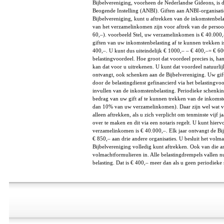
Bijbelvereniging, voorheen de Nederlandse Gideons, is 
Beogende Instelling (ANBI). Giften aan ANBI-organisatie
Bijbelvereniging, kunt u aftrekken van de inkomstenbel
van het verzamelinkomen zijn voor aftrek van de pers
60,–). voorbeeld Stel, uw verzamelinkomen is € 40.000,–
giften van uw inkomstenbelasting af te kunnen trekken 
400,–. U kunt dus uiteindelijk € 1000,– – € 400,–= € 60
belastingvoordeel. Hoe groot dat voordeel precies is, han
kan dat voor u uitrekenen. U kunt dat voordeel natuurlij
ontvangt, ook schenken aan de Bijbelvereniging. Uw gif
door de belastingdienst gefinancierd via het belastingvoor
invullen van de inkomstenbelasting. Periodieke schenking
bedrag van uw gift af te kunnen trekken van de inkomst
dan 10% van uw verzamelinkomen). Daar zijn wel wat v
alleen aftrekken, als u zich verplicht om tenminste vijf 
over te maken en dit via een notaris regelt. U kunt hier
verzamelinkomen is € 40.000,–. Elk jaar ontvangt de Bijb
€ 850,– aan drie andere organisaties. U besluit het volm
Bijbelvereniging volledig kunt aftrekken. Ook van die an
volmachtformulieren in. Alle belastingdrempels vallen n
belasting. Dat is € 400,– meer dan als u geen periodieke