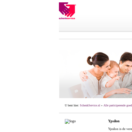
U bent hier:
SchenkService.nl
»
Alle participerende goed
Ypsilon
Ypsilon is de ver