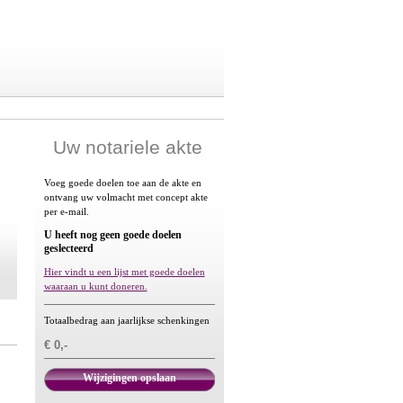
Uw notariele akte
Voeg goede doelen toe aan de akte en
ontvang uw volmacht met concept akte
per e-mail.
U heeft nog geen goede doelen
geslecteerd
Hier vindt u een lijst met goede doelen
waaraan u kunt doneren.
Totaalbedrag aan jaarlijkse schenkingen
€ 0,-
Wijzigingen opslaan