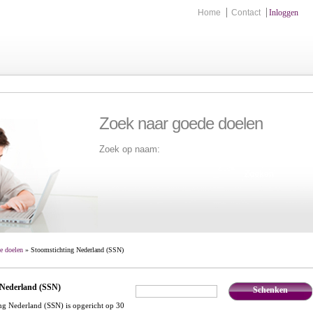
Home
Contact
Inloggen
Zoek naar goede doelen
Zoek op naam:
Zoek
e doelen
» Stoomstichting Nederland (SSN)
 Nederland (SSN)
Schenken
€
,-
ng Nederland (SSN) is opgericht op 30