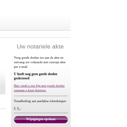
Uw notariele akte
Voeg goede doelen toe aan de akte en
ontvang uw volmacht met concept akte
per e-mail.
U heeft nog geen goede doelen
geslecteerd
Hier vindt u een lijst met goede doelen
waaraan u kunt doneren.
Totaalbedrag aan jaarlijkse schenkingen
€ 0,-
Wijzigingen opslaan