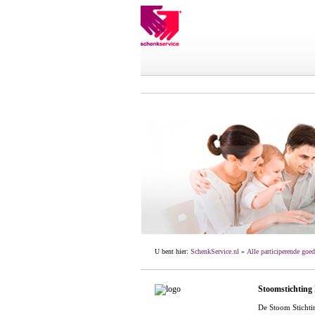
U bent hier:
SchenkService.nl
»
Alle participerende goed
Stoomstichting
De Stoom Stichti