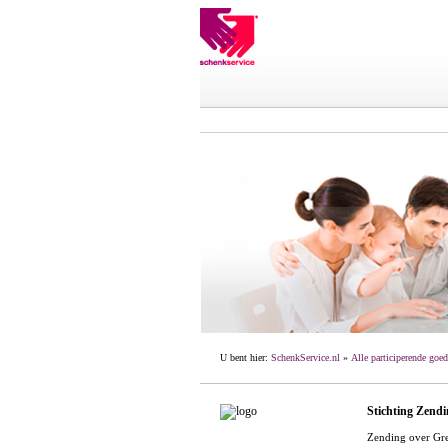
U bent hier:
SchenkService.nl
»
Alle participerende goed
Stichting Zend
Zending over Gren