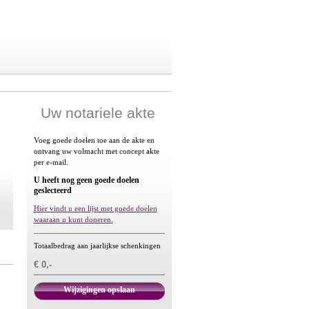
Uw notariele akte
Voeg goede doelen toe aan de akte en
ontvang uw volmacht met concept akte
per e-mail.
U heeft nog geen goede doelen
geslecteerd
Hier vindt u een lijst met goede doelen
waaraan u kunt doneren.
Totaalbedrag aan jaarlijkse schenkingen
€ 0,-
Wijzigingen opslaan