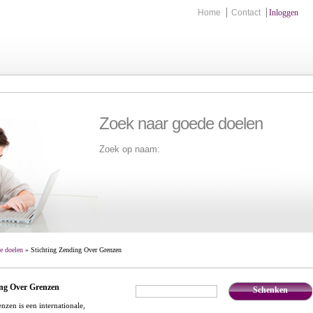
Home
Contact
Inloggen
Zoek naar goede doelen
Zoek op naam:
Zoek
e doelen
» Stichting Zending Over Grenzen
ing Over Grenzen
Schenken
€
,-
zen is een internationale,