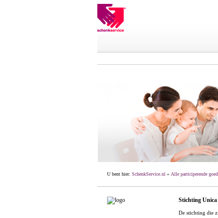
U bent hier:
SchenkService.nl
»
Alle participerende goed
Stichting Unic
De stichting die z