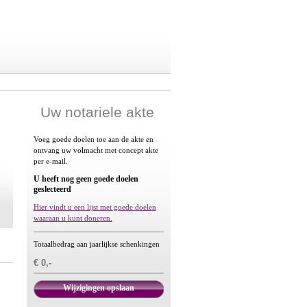
Uw notariele akte
Voeg goede doelen toe aan de akte en
ontvang uw volmacht met concept akte
per e-mail.
U heeft nog geen goede doelen
geslecteerd
Hier vindt u een lijst met goede doelen
waaraan u kunt doneren.
Totaalbedrag aan jaarlijkse schenkingen
€ 0,-
Wijzigingen opslaan