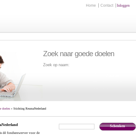
Home
Contact
Inloggen
Zoek naar goede doelen
Zoek op naam:
Zoek
e doelen
» Stichting ReumaNederland
maNederland
Schenken
€
,-
s dé fondsenwerver voor de