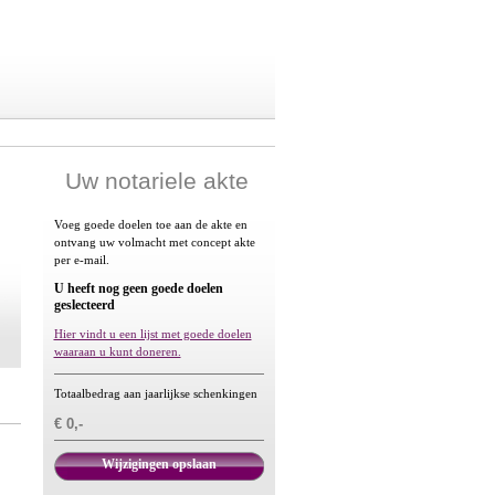
Uw notariele akte
Voeg goede doelen toe aan de akte en
ontvang uw volmacht met concept akte
per e-mail.
U heeft nog geen goede doelen
geslecteerd
Hier vindt u een lijst met goede doelen
waaraan u kunt doneren.
Totaalbedrag aan jaarlijkse schenkingen
€ 0,-
Wijzigingen opslaan