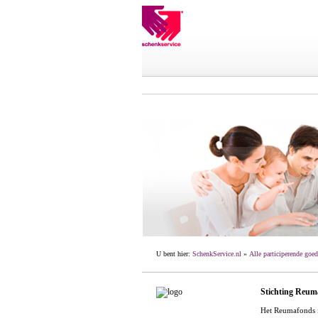
U bent hier:
SchenkService.nl
»
Alle participerende goed
Stichting Reu
Het Reumafonds i