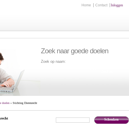
Home
Contact
Inloggen
Zoek naar goede doelen
Zoek op naam:
Zoek
e doelen
» Stichting Dierenrecht
nrecht
Schenken
€
,-