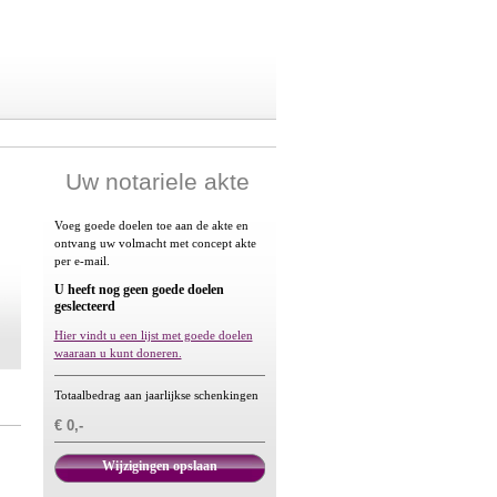
Uw notariele akte
Voeg goede doelen toe aan de akte en
ontvang uw volmacht met concept akte
per e-mail.
U heeft nog geen goede doelen
geslecteerd
Hier vindt u een lijst met goede doelen
waaraan u kunt doneren.
Totaalbedrag aan jaarlijkse schenkingen
€ 0,-
Wijzigingen opslaan