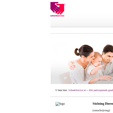
U bent hier:
SchenkService.nl
»
Alle participerende goed
Stichting Diere
(omschrijving)