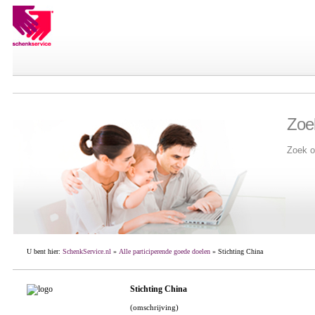
Zoe
Zoek o
U bent hier:
SchenkService.nl
»
Alle participerende goede doelen
» Stichting China
Stichting China
(omschrijving)