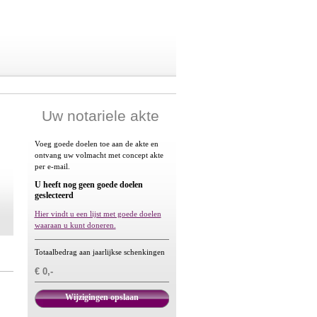
Uw notariele akte
Voeg goede doelen toe aan de akte en
ontvang uw volmacht met concept akte
per e-mail.
U heeft nog geen goede doelen
geslecteerd
Hier vindt u een lijst met goede doelen
waaraan u kunt doneren.
Totaalbedrag aan jaarlijkse schenkingen
€ 0,-
Wijzigingen opslaan