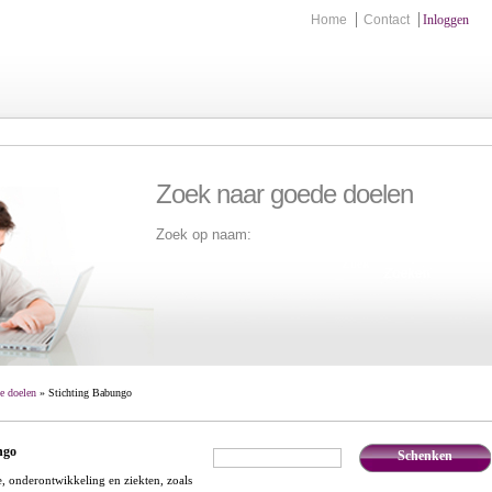
Home
Contact
Inloggen
Zoek naar goede doelen
Zoek op naam:
Zoek
e doelen
» Stichting Babungo
ngo
Schenken
€
,-
onderontwikkeling en ziekten, zoals