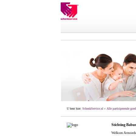
U bent hier:
SchenkService.nl
»
Alle participerende goed
Stichting Babu
Welkom Armoede, 