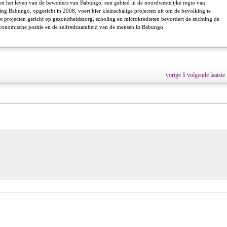
nen het leven van de bewoners van Babungo, een gebied in de noordwestelijke regio van
ng Babungo, opgericht in 2008, voert hier kleinschalige projecten uit om de bevolking te
 projecten gericht op gezondheidszorg, scholing en microkredieten bevordert de stichting de
conomische positie en de zelfredzaamheid van de mensen in Babungo.
vorige
1
volgende
laatste