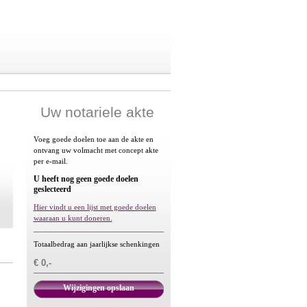
Uw notariele akte
Voeg goede doelen toe aan de akte en
ontvang uw volmacht met concept akte
per e-mail.
U heeft nog geen goede doelen
geslecteerd
Hier vindt u een lijst met goede doelen
waaraan u kunt doneren.
Totaalbedrag aan jaarlijkse schenkingen
€ 0,-
Wijzigingen opslaan