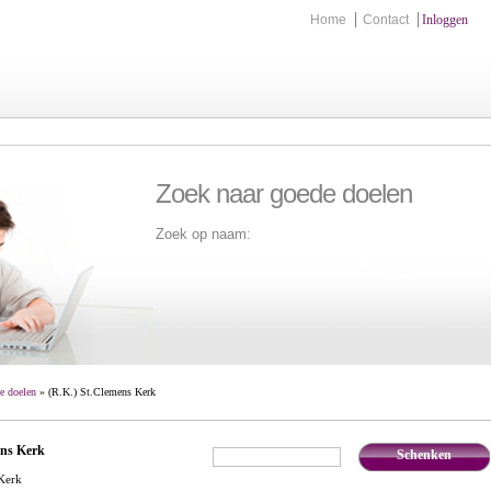
Home
Contact
Inloggen
Zoek naar goede doelen
Zoek op naam:
Zoek
e doelen
» (R.K.) St.Clemens Kerk
ens Kerk
Schenken
€
,-
Kerk