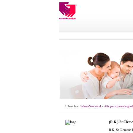
U bent hier:
SchenkService.nl
»
Alle participerende goed
(R.K.) St.Clem
R.K. St.Clemens 