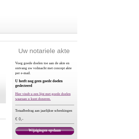
Uw notariele akte
Voeg goede doelen toe aan de akte en
ontvang uw volmacht met concept akte
per e-mail.
U heeft nog geen goede doelen
geslecteerd
Hier vindt u een lijst met goede doelen
waaraan u kunt doneren.
Totaalbedrag aan jaarlijkse schenkingen
€ 0,-
Wijzigingen opslaan