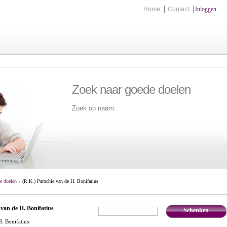
Home
Contact
Inloggen
Zoek naar goede doelen
Zoek op naam:
Zoek
e doelen
» (R.K.) Parochie van de H. Bonifatius
 van de H. Bonifatius
Schenken
€
,-
. Bonifatius