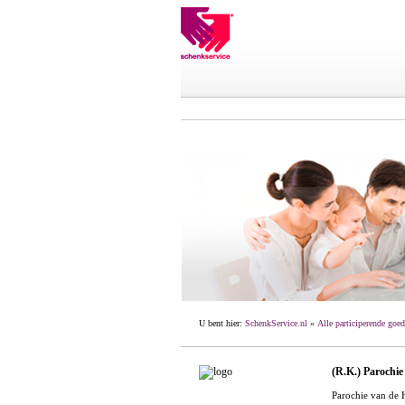
U bent hier:
SchenkService.nl
»
Alle participerende goed
(R.K.) Parochie
Parochie van de H