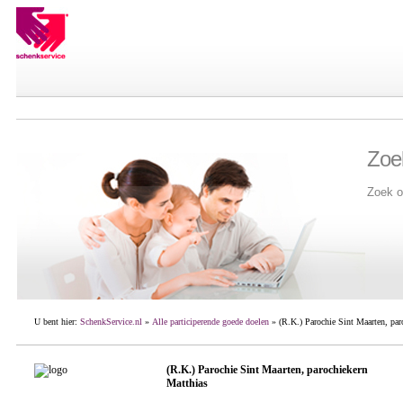
Zoe
Zoek o
U bent hier:
SchenkService.nl
»
Alle participerende goede doelen
» (R.K.) Parochie Sint Maarten, par
(R.K.) Parochie Sint Maarten, parochiekern
Matthias