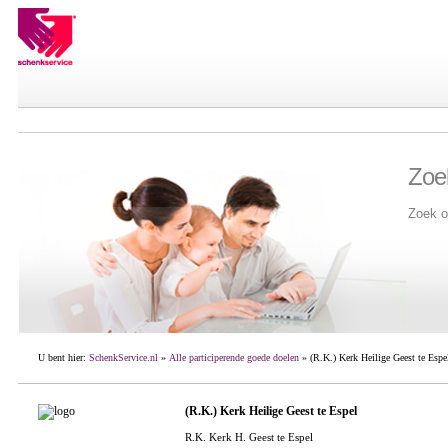
Zoe
Zoek o
U bent hier:
SchenkService.nl
»
Alle participerende goede doelen
» (R.K.) Kerk Heilige Geest te Espe
(R.K.) Kerk Heilige Geest te Espel
R.K. Kerk H. Geest te Espel