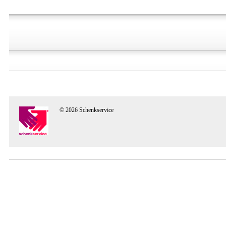
© 2026 Schenkservice