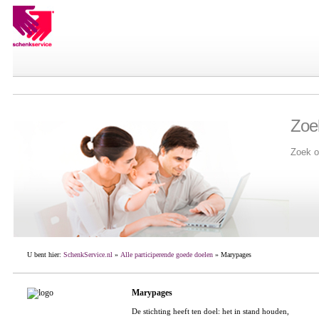
Zoe
Zoek o
U bent hier:
SchenkService.nl
»
Alle participerende goede doelen
» Marypages
Marypages
De stichting heeft ten doel: het in stand houden,