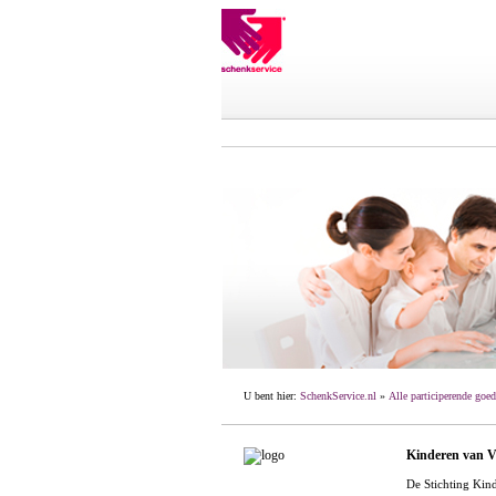
U bent hier:
SchenkService.nl
»
Alle participerende goed
Kinderen van Vi
De Stichting Kin