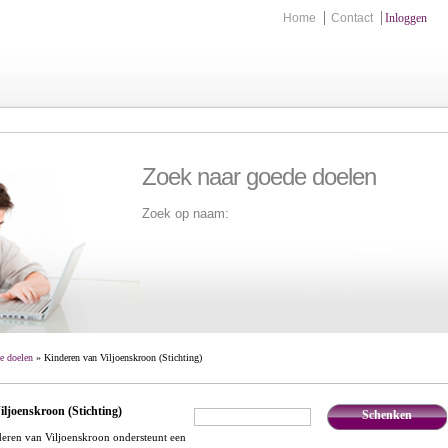
Home
Contact
Inloggen
Zoek naar goede doelen
Zoek op naam:
Zoek
e doelen
» Kinderen van Viljoenskroon (Stichting)
ljoenskroon (Stichting)
Schenken
€
,-
deren van Viljoenskroon ondersteunt een