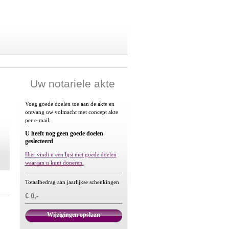
Uw notariele akte
Voeg goede doelen toe aan de akte en
ontvang uw volmacht met concept akte
per e-mail.
U heeft nog geen goede doelen
geslecteerd
Hier vindt u een lijst met goede doelen
waaraan u kunt doneren.
Totaalbedrag aan jaarlijkse schenkingen
€ 0,-
Wijzigingen opslaan