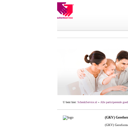
U bent hier:
SchenkService.nl
»
Alle participerende goed
(GKV) Gereform
(GKV) Gereformee