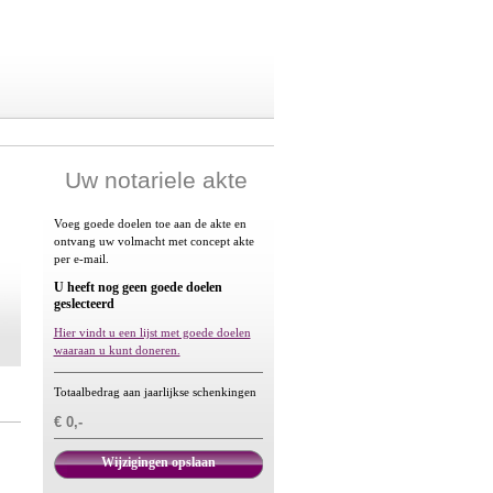
Uw notariele akte
Voeg goede doelen toe aan de akte en
ontvang uw volmacht met concept akte
per e-mail.
U heeft nog geen goede doelen
geslecteerd
Hier vindt u een lijst met goede doelen
waaraan u kunt doneren.
Totaalbedrag aan jaarlijkse schenkingen
€ 0,-
Wijzigingen opslaan