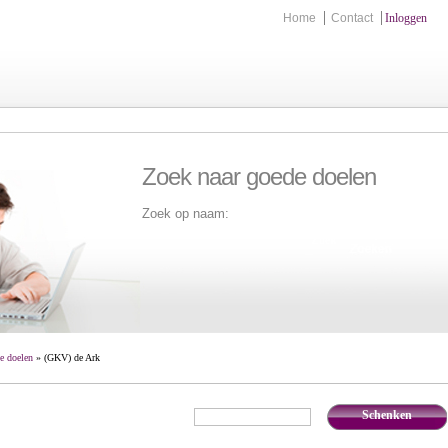
Home
Contact
Inloggen
Zoek naar goede doelen
Zoek op naam:
Zoek
e doelen
» (GKV) de Ark
Schenken
€
,-