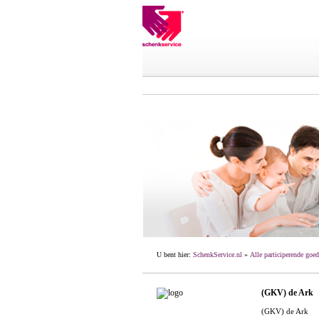
U bent hier:
SchenkService.nl
»
Alle participerende goed
(GKV) de Ark
(GKV) de Ark