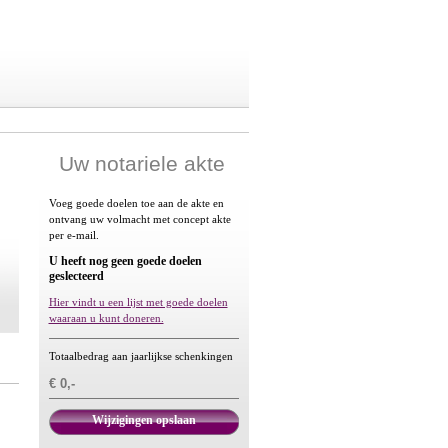
Uw notariele akte
Voeg goede doelen toe aan de akte en
ontvang uw volmacht met concept akte
per e-mail.
U heeft nog geen goede doelen
geslecteerd
Hier vindt u een lijst met goede doelen
waaraan u kunt doneren.
Totaalbedrag aan jaarlijkse schenkingen
€ 0,-
Wijzigingen opslaan