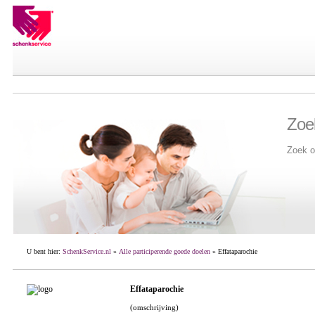
Zoe
Zoek o
U bent hier:
SchenkService.nl
»
Alle participerende goede doelen
» Effataparochie
Effataparochie
(omschrijving)