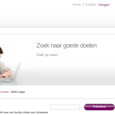
Home
Contact
Inloggen
Zoek naar goede doelen
Zoek op naam:
Zoek
e doelen
» Bible League
Schenken
€
,-
eft naar een hechte relatie met christenen