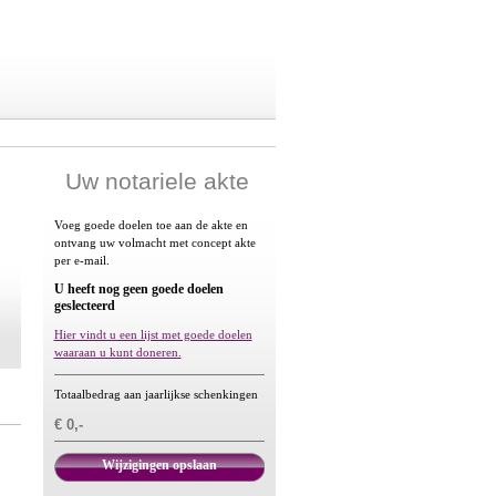
Uw notariele akte
Voeg goede doelen toe aan de akte en
ontvang uw volmacht met concept akte
per e-mail.
U heeft nog geen goede doelen
geslecteerd
Hier vindt u een lijst met goede doelen
waaraan u kunt doneren.
Totaalbedrag aan jaarlijkse schenkingen
€ 0,-
Wijzigingen opslaan