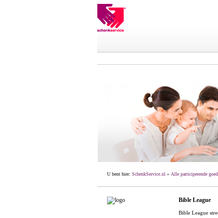
U bent hier:
SchenkService.nl
»
Alle participerende goed
Bible League
Bible League stre