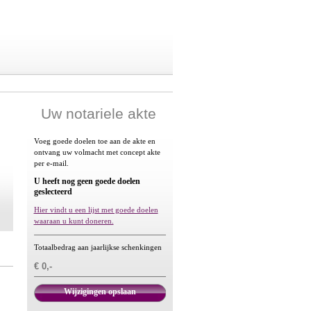
Uw notariele akte
Voeg goede doelen toe aan de akte en
ontvang uw volmacht met concept akte
per e-mail.
U heeft nog geen goede doelen
geslecteerd
Hier vindt u een lijst met goede doelen
waaraan u kunt doneren.
Totaalbedrag aan jaarlijkse schenkingen
€ 0,-
Wijzigingen opslaan