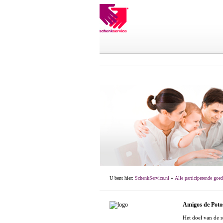
U bent hier:
SchenkService.nl
»
Alle participerende goed
Amigos de Poto
Het doel van de s