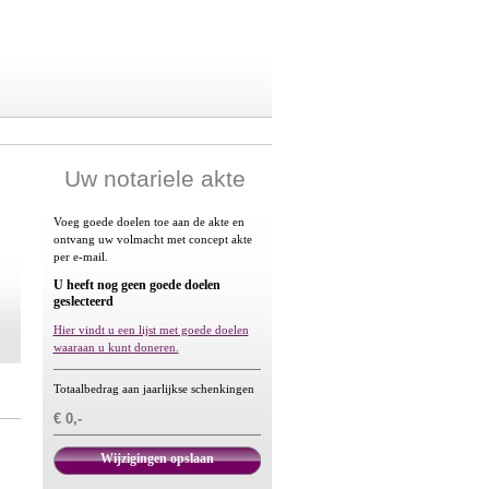
Uw notariele akte
Voeg goede doelen toe aan de akte en
ontvang uw volmacht met concept akte
per e-mail.
U heeft nog geen goede doelen
geslecteerd
Hier vindt u een lijst met goede doelen
waaraan u kunt doneren.
Totaalbedrag aan jaarlijkse schenkingen
€ 0,-
Wijzigingen opslaan