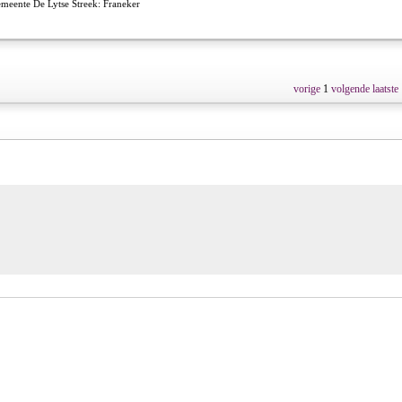
eente De Lytse Streek: Franeker
vorige
1
volgende
laatste