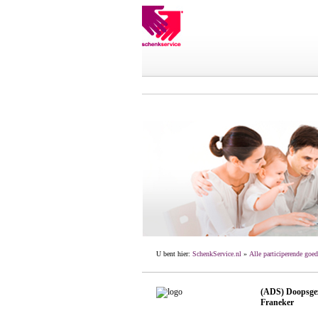
U bent hier:
SchenkService.nl
»
Alle participerende goed
(ADS) Doopsgez
Franeker