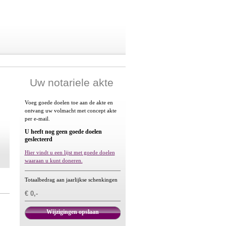
Uw notariele akte
Voeg goede doelen toe aan de akte en
ontvang uw volmacht met concept akte
per e-mail.
U heeft nog geen goede doelen
geslecteerd
Hier vindt u een lijst met goede doelen
waaraan u kunt doneren.
Totaalbedrag aan jaarlijkse schenkingen
€ 0,-
Wijzigingen opslaan