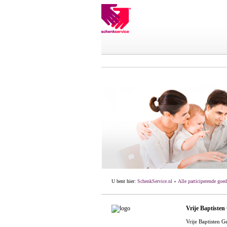
U bent hier:
SchenkService.nl
»
Alle participerende goed
Vrije Baptiste
Vrije Baptisten 