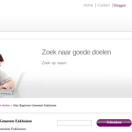
Home
Contact
Inloggen
Zoek naar goede doelen
Zoek op naam:
Zoek
e doelen
» Vrije Baptisten Gemeente Enkhuizen
n Gemeente Enkhuizen
Schenken
€
,-
Gemeente Enkhuizen