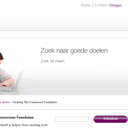
Home
Contact
Inloggen
Zoek naar goede doelen
Zoek op naam:
Zoek
e doelen
» Stichting The Cornerstone Foundation
Cornerstone Foundation
Schenken
€
,-
hzelf te helpen Onze stichting richt