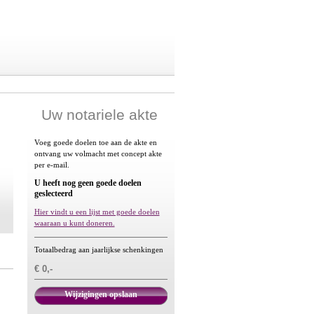
Uw notariele akte
Voeg goede doelen toe aan de akte en
ontvang uw volmacht met concept akte
per e-mail.
U heeft nog geen goede doelen
geslecteerd
Hier vindt u een lijst met goede doelen
waaraan u kunt doneren.
Totaalbedrag aan jaarlijkse schenkingen
€ 0,-
Wijzigingen opslaan