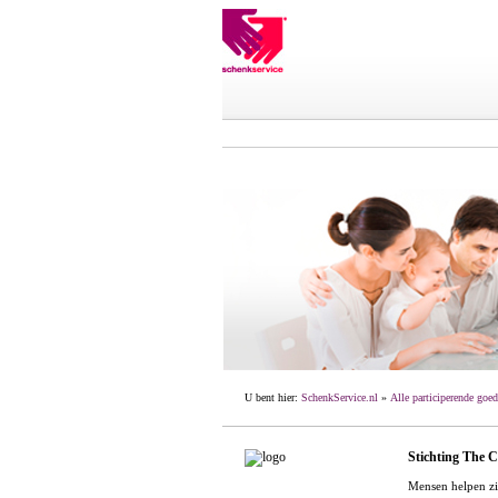
U bent hier:
SchenkService.nl
»
Alle participerende goed
Stichting The 
Mensen helpen zic