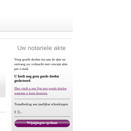
Uw notariele akte
Voeg goede doelen toe aan de akte en
ontvang uw volmacht met concept akte
per e-mail.
U heeft nog geen goede doelen
geslecteerd
Hier vindt u een lijst met goede doelen
waaraan u kunt doneren.
Totaalbedrag aan jaarlijkse schenkingen
€ 0,-
Wijzigingen opslaan