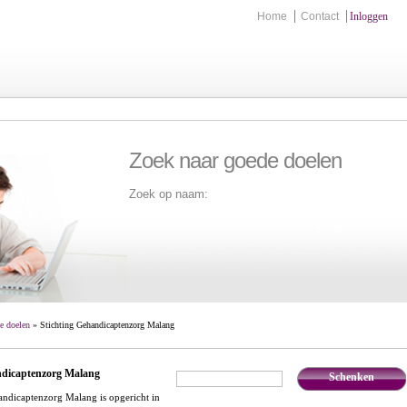
Home
Contact
Inloggen
Zoek naar goede doelen
Zoek op naam:
Zoek
e doelen
» Stichting Gehandicaptenzorg Malang
ndicaptenzorg Malang
Schenken
€
,-
andicaptenzorg Malang is opgericht in