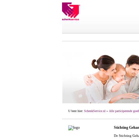
U bent hier:
SchenkService.nl
»
Alle participerende goed
Stichting Geha
De Stichting Geh