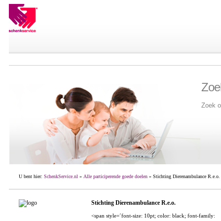
Zoe
Zoek o
U bent hier:
SchenkService.nl
»
Alle participerende goede doelen
» Stichting Dierenambulance R.e.o.
Stichting Dierenambulance R.e.o.
<span style=´font-size: 10pt; color: black; font-family: