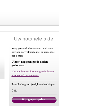
Uw notariele akte
Voeg goede doelen toe aan de akte en
ontvang uw volmacht met concept akte
per e-mail.
U heeft nog geen goede doelen
geslecteerd
Hier vindt u een lijst met goede doelen
waaraan u kunt doneren.
Totaalbedrag aan jaarlijkse schenkingen
€ 0,-
Wijzigingen opslaan