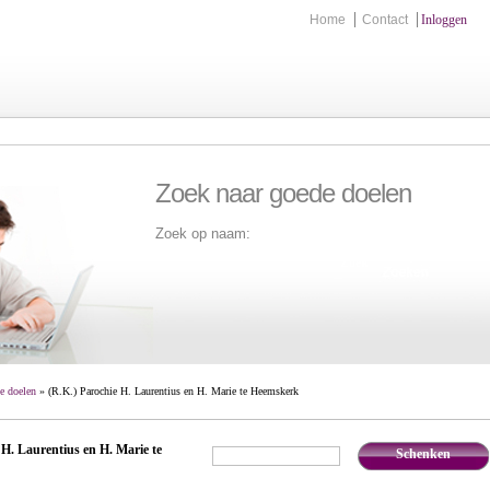
Home
Contact
Inloggen
Zoek naar goede doelen
Zoek op naam:
Zoek
e doelen
» (R.K.) Parochie H. Laurentius en H. Marie te Heemskerk
 H. Laurentius en H. Marie te
Schenken
€
,-