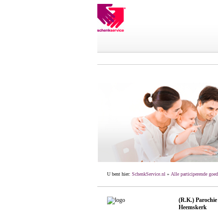
U bent hier:
SchenkService.nl
»
Alle participerende goed
(R.K.) Parochie
Heemskerk