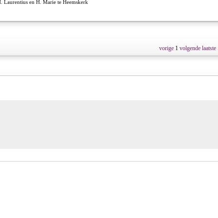
H. Laurentius en H. Marie te Heemskerk
vorige
1
volgende
laatste