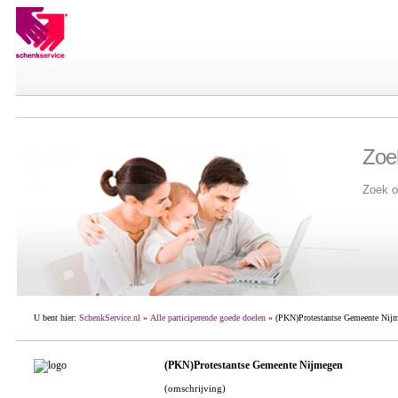
Zoe
Zoek o
U bent hier:
SchenkService.nl
»
Alle participerende goede doelen
» (PKN)Protestantse Gemeente Nij
(PKN)Protestantse Gemeente Nijmegen
(omschrijving)