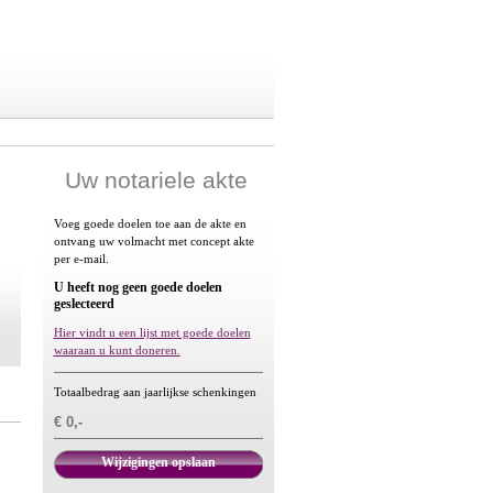
Uw notariele akte
Voeg goede doelen toe aan de akte en
ontvang uw volmacht met concept akte
per e-mail.
U heeft nog geen goede doelen
geslecteerd
Hier vindt u een lijst met goede doelen
waaraan u kunt doneren.
Totaalbedrag aan jaarlijkse schenkingen
€ 0,-
Wijzigingen opslaan