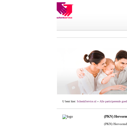
U bent hier:
SchenkService.nl
»
Alle participerende goed
(PKN) Hervorm
(PKN) Hervormd