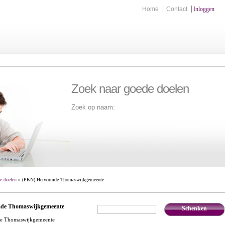
Home
Contact
Inloggen
Zoek naar goede doelen
Zoek op naam:
Zoek
e doelen
» (PKN) Hervormde Thomaswijkgemeente
de Thomaswijkgemeente
Schenken
€
,-
e Thomaswijkgemeente