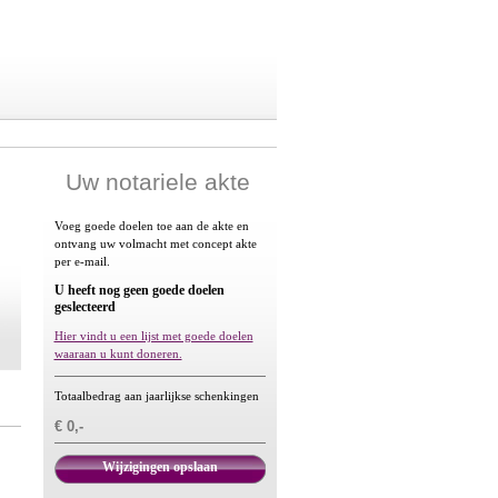
Uw notariele akte
Voeg goede doelen toe aan de akte en
ontvang uw volmacht met concept akte
per e-mail.
U heeft nog geen goede doelen
geslecteerd
Hier vindt u een lijst met goede doelen
waaraan u kunt doneren.
Totaalbedrag aan jaarlijkse schenkingen
€ 0,-
Wijzigingen opslaan