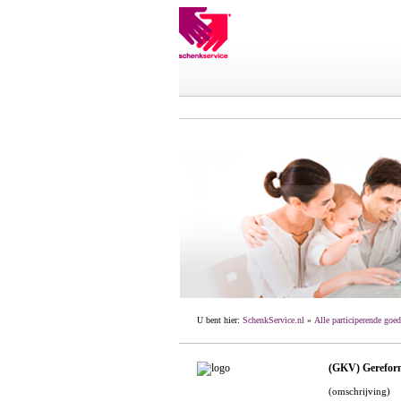
U bent hier:
SchenkService.nl
»
Alle participerende goed
(GKV) Gereform
(omschrijving)